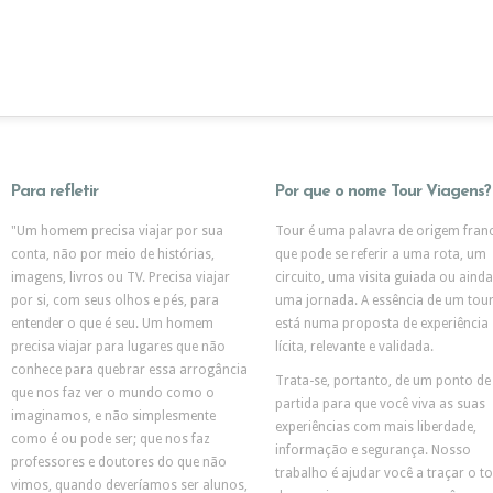
Para refletir
Por que o nome Tour Viagens?
"Um homem precisa viajar por sua
Tour é uma palavra de origem fran
conta, não por meio de histórias,
que pode se referir a uma rota, um
imagens, livros ou TV. Precisa viajar
circuito, uma visita guiada ou ainda
por si, com seus olhos e pés, para
uma jornada. A essência de um tou
entender o que é seu. Um homem
está numa proposta de experiência
precisa viajar para lugares que não
lícita, relevante e validada.
conhece para quebrar essa arrogância
Trata-se, portanto, de um ponto de
que nos faz ver o mundo como o
partida para que você viva as suas
imaginamos, e não simplesmente
experiências com mais liberdade,
como é ou pode ser; que nos faz
informação e segurança. Nosso
professores e doutores do que não
trabalho é ajudar você a traçar o t
vimos, quando deveríamos ser alunos,