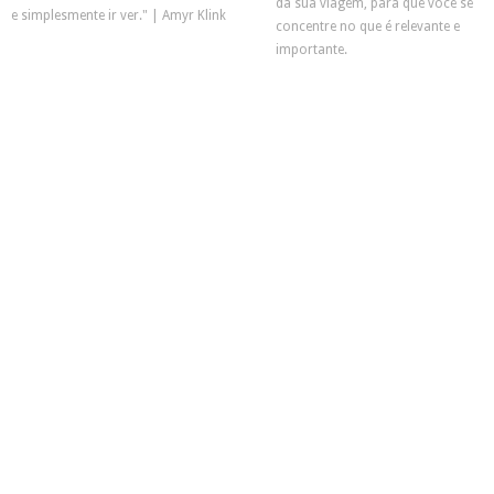
da sua viagem, para que você se
e simplesmente ir ver." | Amyr Klink
concentre no que é relevante e
importante.